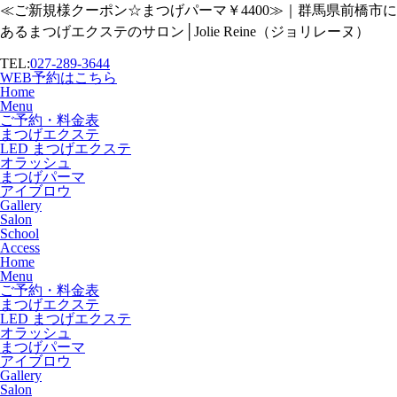
≪ご新規様クーポン☆まつげパーマ￥4400≫｜群馬県前橋市に
あるまつげエクステのサロン│Jolie Reine（ジョリレーヌ）
TEL:
027-289-3644
WEB予約はこちら
Home
Menu
ご予約・料金表
まつげエクステ
LED まつげエクステ
オラッシュ
まつげパーマ
アイブロウ
Gallery
Salon
School
Access
Home
Menu
ご予約・料金表
まつげエクステ
LED まつげエクステ
オラッシュ
まつげパーマ
アイブロウ
Gallery
Salon