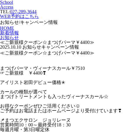
School
Access
TEL:
027-289-3644
WEB予約はこちら
お知らせ/キャンペーン情報
HOME
新着情報
お知らせ
≪ご新規様クーポン☆まつげパーマ￥4400≫
2025.10.10
お知らせ
キャンペーン情報
≪ご新規様クーポン☆まつげパーマ￥4400≫
まつげパーマ・ヴィーナスカール￥7510
☞ご新規様 ￥4400❣
アイリスト岩田デビュー価格✭
カールの種類が選べて
まつげトリートメントも入ったヴィーナスカール☆
お得なクーポンぜひご活用ください☺
ご予約はお電話またはホームページより受付けています❣
📌まつエクサロン ジョリレーヌ
営業時間10：00～最終受付18：30
毎週月曜・第3日曜定休