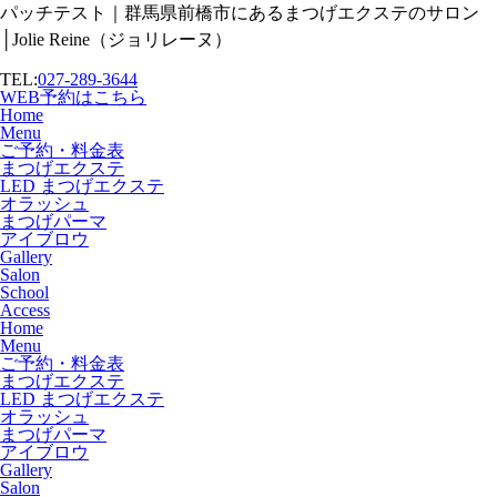
パッチテスト｜群馬県前橋市にあるまつげエクステのサロン
│Jolie Reine（ジョリレーヌ）
TEL:
027-289-3644
WEB予約はこちら
Home
Menu
ご予約・料金表
まつげエクステ
LED まつげエクステ
オラッシュ
まつげパーマ
アイブロウ
Gallery
Salon
School
Access
Home
Menu
ご予約・料金表
まつげエクステ
LED まつげエクステ
オラッシュ
まつげパーマ
アイブロウ
Gallery
Salon