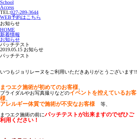
School
Access
TEL:
027-289-3644
WEB予約はこちら
お知らせ
HOME
新着情報
お知らせ
パッチテスト
2019.05.15
お知らせ
パッチテスト
いつもジョリレーヌをご利用いただきありがとうございます!!
まつエク施術が初めてのお客様
、
イベントを控えているお客
ブライダルやお写真撮りなどの
様
、
アレルギー体質で施術が不安なお客様
等、
パッチテストが出来ますのでぜひご
まつエク施術の前に
利用ください！